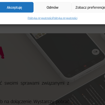
Akceptuję
Odmów
Zobacz preferencj
Polityka prywatności
Polityka prywatności
Ą
ć swoimi sprawami związanymi z
b na dołączenie. Wystarczy pobrać