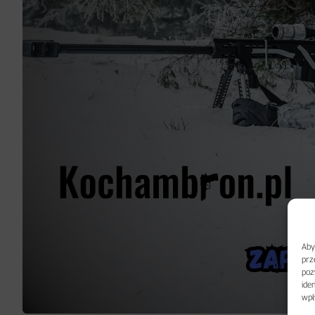
Aby
prz
poz
ide
wpł