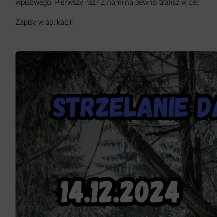
wpisowego. Pierwszy raz? Z nami na pewno trafisz w cel!
Zapisy w aplikacji!