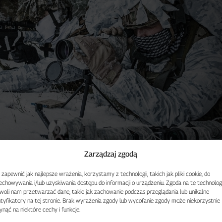
Zarządzaj zgodą
 zapewnić jak najlepsze wrażenia, korzystamy z technologii, takich jak pliki cookie, do
echowywania i/lub uzyskiwania dostępu do informacji o urządzeniu. Zgoda na te technolog
woli nam przetwarzać dane, takie jak zachowanie podczas przeglądania lub unikalne
ntyfikatory na tej stronie. Brak wyrażenia zgody lub wycofanie zgody może niekorzystnie
ynąć na niektóre cechy i funkcje.