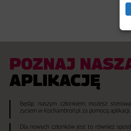
POZNAJ NASZ
APLIKACJĘ
Będąc naszym członkiem, możesz sterowa
życiem w Kochambroń.pl za pomocą aplikacji.
Dla nowych członków jest to również sposó