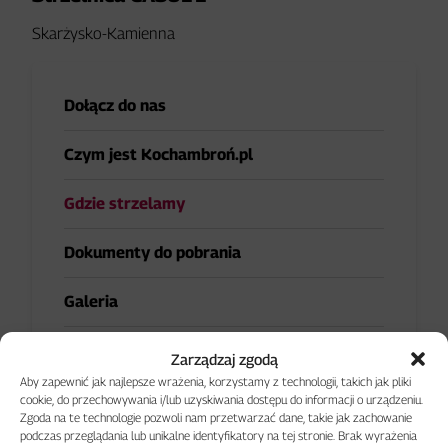
Skarżysko-Kamienna
Dołącz do nas
Czym jest Kochambroń.pl
Gdzie strzelamy
Dokumenty do pobrania
Galeria
Łucznictwo
Zarządzaj zgodą
Aby zapewnić jak najlepsze wrażenia, korzystamy z technologii, takich jak pliki
cookie, do przechowywania i/lub uzyskiwania dostępu do informacji o urządzeniu.
Zgoda na te technologie pozwoli nam przetwarzać dane, takie jak zachowanie
podczas przeglądania lub unikalne identyfikatory na tej stronie. Brak wyrażenia