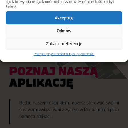
zgody lub wycofanie zgody może niekorzystnie wpłynąć na niektóre cechy i
funkcje.
Akceptuję
Odmów
Zobacz preferencje
Polityka prywatności
Polityka prywatności
POZNAJ NASZĄ
APLIKACJĘ
Będąc naszym członkiem, możesz sterować swoimi
sprawami związanymi z życiem w Kochambroń.pl za
pomocą aplikacji.