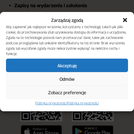
Zapisy na wydarzenia i szkolenia
Rezerwacja stanowiska na strzelnicy
Zarządzaj zgodą
Powiadomienia
Aby zapewnić jak najlepsze wrażenia, korzystamy z technologii, takich jak pliki
cookie, do przechowywania i/lub uzyskiwania dostępu do informacji o urządzeniu.
Chat
Zgoda na te technologie pozwoli nam przetwarzać dane, takie jak zachowanie
podczas przeglądania lub unikalne identyfikatory na tej stronie. Brak wyrażenia
Testy do egzaminów
zgody lub wycofanie zgody może niekorzystnie wpłynąć na niektóre cechy i
...i wiele więcej
funkcje.
Akceptuję
POBIERZ NASZA APLIKACJĘ
Odmów
Zobacz preferencje
Polityka prywatności
Polityka prywatności