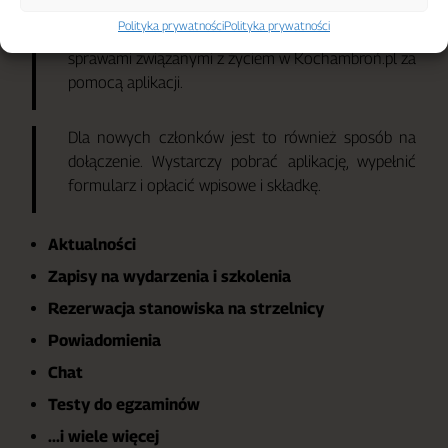
Polityka prywatności
Polityka prywatności
Będąc naszym członkiem, możesz sterować swoimi
sprawami związanymi z życiem w Kochambroń.pl za
pomocą aplikacji.
Dla nowych członków jest to również sposób na
dołączenie. Wystarczy pobrać aplikację, wypełnić
formularz i opłacić wpisowe i składkę.
Aktualności
Zapisy na wydarzenia i szkolenia
Rezerwacja stanowiska na strzelnicy
Powiadomienia
Chat
Testy do egzaminów
...i wiele więcej