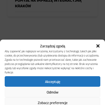
POMYSŁ NA IMPREZĘ INTEGRACYJNĄ
KRAKÓW
Zarządzaj zgodą
Aby zapewnić jak najlepsze wrażenia, korzystamy z technologii, takich jak pliki
cookie, do przechowywania i/lub uzyskiwania dostępu do informacji o urządzeniu.
Zgoda na te technologie pozwoli nam przetwarzać dane, takie jak zachowanie
podczas przeglądania lub unikalne identyfikatory na tej stronie. Brak wyrażenia
zgody lub wycofanie zgody może niekorzystnie wpłynąć na niektóre cechy i
funkcje.
Akceptuję
POZNAJ NASZĄ
Odmów
APLIKACJĘ
Zobacz preferencje