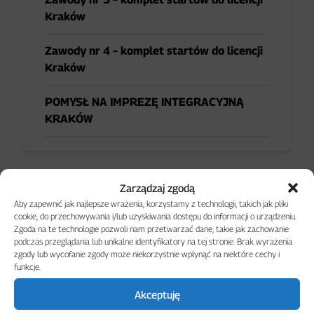
Kraków
Zawody nr 4 – komplet startów do licencji
Kraków
POMYSŁ NA IMPREZĘ INTEGRACYJNĄ
KRAKÓW
Zarządzaj zgodą
Aby zapewnić jak najlepsze wrażenia, korzystamy z technologii, takich jak pliki
cookie, do przechowywania i/lub uzyskiwania dostępu do informacji o urządzeniu.
Zgoda na te technologie pozwoli nam przetwarzać dane, takie jak zachowanie
podczas przeglądania lub unikalne identyfikatory na tej stronie. Brak wyrażenia
zgody lub wycofanie zgody może niekorzystnie wpłynąć na niektóre cechy i
funkcje.
Akceptuję