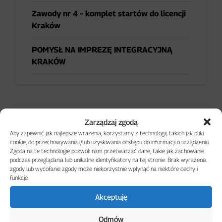
Zawody nr 4 – komplet startów do licencji
Kraków
POMYSŁ NA IMPREZĘ INTEGRACYJNĄ
KRAKÓW
Zarządzaj zgodą
Aby zapewnić jak najlepsze wrażenia, korzystamy z technologii, takich jak pliki
cookie, do przechowywania i/lub uzyskiwania dostępu do informacji o urządzeniu.
Zgoda na te technologie pozwoli nam przetwarzać dane, takie jak zachowanie
podczas przeglądania lub unikalne identyfikatory na tej stronie. Brak wyrażenia
zgody lub wycofanie zgody może niekorzystnie wpłynąć na niektóre cechy i
funkcje.
Akceptuję
Odmów